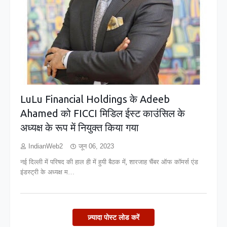
LuLu Financial Holdings के Adeeb
Ahamed को FICCI मिडिल ईस्ट काउंसिल के
अध्यक्ष के रूप में नियुक्त किया गया
IndianWeb2
जून 06, 2023
नई दिल्ली में परिषद की हाल ही में हुयी बैठक में, शारजाह चैंबर ऑफ कॉमर्स एंड
इंडस्ट्री के अध्यक्ष म…
ज़्यादा पोस्ट लोड करें