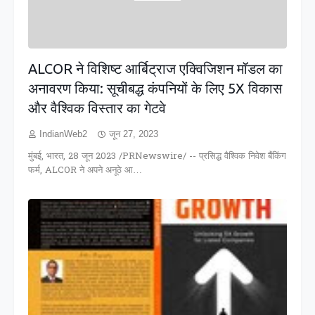
ALCOR ने विशिष्ट आर्बिट्राज एक्विजिशन मॉडल का
अनावरण किया: सूचीबद्ध कंपनियों के लिए 5X विकास
और वैश्विक विस्तार का गेटवे
IndianWeb2
जून 27, 2023
मुंबई, भारत, 28 जून 2023 /PRNewswire/ -- प्रसिद्ध वैश्विक निवेश बैंकिंग
फर्म, ALCOR ने अपने अनूठे आ…