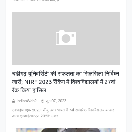
TASER 7 उपकरण तैनात किए हैं…
चंडीगढ़ यूनिवर्सिटी की सफलता का सिलसिला निर्विघ्न
जारी; NIRF 2023 रैंकिंग में विश्वविद्यालयों में 27वां
रैंक किया हासिल
IndianWeb2
जून 07, 2023
एनआईआरएफ 2023: सीयू उत्तर भारत में 7वां सर्वश्रेष्ठ विश्वविद्यालय बनकर
उभरा एनआईआरएफ 2023: उत्तर …