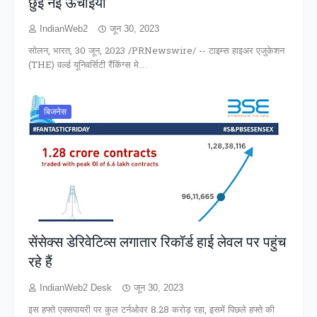
छुई नई ऊँचाइयाँ
IndianWeb2
जून 30, 2023
सोलन, भारत, 30 जून, 2023 /PRNewswire/ -- टाइम्स हाइअर एजुकेशन
(THE) वर्ल्ड यूनिवर्सिटी रैंकिंग्स मे…
बिजनेस
सेंसेक्स डेरिवेटिव्स लगातार रिकॉर्ड हाई लेवल पर पहुंच
रहे हैं
IndianWeb2 Desk
जून 30, 2023
इस हफ्ते एक्सपायरी पर कुल टर्नओवर 8.28 करोड़ रहा, इसमें पिछले हफ्ते की