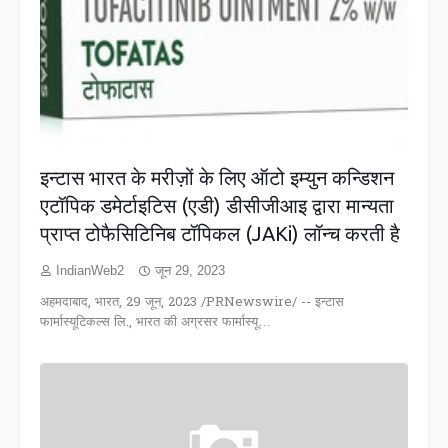
इन्टास भारत के मरीज़ों के लिए ऑटो इम्युन कन्डिशन
एटॉपिक डमेर्टाइटिस (एडी) डीसीजीआइ द्वारा मान्यता
प्राप्त टोफैसिटिनिब टॉपिकल (JAKi) लॉन्च करती है
IndianWeb2
जून 29, 2023
अहमदाबाद, भारत, 29 जून, 2023 /PRNewswire/ -- इन्टास
फार्मास्यूटिकल्स लि., भारत की अग्रसर फार्मास्यू…