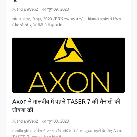
IndianWeb2
जून 09, 2023
सोलन, भारत, 9 जून, 2023 /PRNewswire/ -- हिमाचल प्रदेश में स्थित
Shoolini यूनिवर्सिटी ने केंद्रीय शि…
Axon ने मालदीव में पहले TASER 7 की तैनाती की
घोषणा की
IndianWeb2
जून 08, 2023
मालदीव पुलिस सर्विस ने जनता और अधिकारियों की सुरक्षा बढ़ाने के लिए Axon