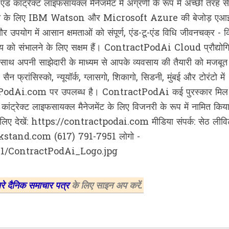
ट्रेक्‍ट लाइफसायक्‍ल मैनेजमेंट में अग्रणी के रूप में अच्छी तरह से
रेशन के लिए IBM Watson और Microsoft Azure की बेजोड़ एआ
उपयोग में आसान क्षमताओं को संपूर्ण, एंड-टू-एंड विधि जीवनचक्र - 
ृश्य को संभालने के लिए सक्षम हैं। ContractPodAi Cloud प्रौद्योग
े साथ अपनी साझेदारी के माध्यम से आपके व्यवसाय की तैयारी को मजबूत
रांसिस्को, न्यूयॉर्क, ग्लासगो, शिकागो, सिडनी, मुंबई और टोरंटो में
ctPodAi.com पर उपलब्‍ध है। ContractPodAi कई पुरस्कार मिल 
रेक्‍ट लाइफसायक्‍ल मैनेजमेंट के लिए विजनरी के रूप में नामित किय
िए देखें: https://contractpodai.com मीडिया संपर्क: सेठ लीवि
and.com (617) 791-7951 लोगो -
61/ContractPodAi_Logo.jpg
ारे दैनिक समाचार पत्र
के लिए साइन अप करें.