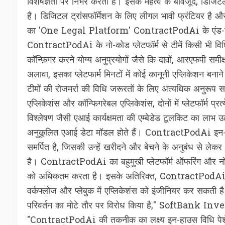
विशेषज्ञता पर निर्भर करता है। इसके महत्व के बावजूद, डिजि
है। डिजिटल ट्रांसफॉर्मेशन के लिए लीगल भावी फ्रंटिय
का 'One Legal Platform' ContractPodAi के एंड-टू-
ContractPodAi के नो-कोड प्लेटफॉर्म से टीमें किसी भी विधि परि
कॉन्फ़िगर करने योग्य अनुप्रयोगों जैसे कि दावों, आरएफपी स
अलावा, इसका प्लेटफार्म मिनटों में कोई कानूनी एप्लिकेशन बनान
टीमों की रोजमर्रा की विधि जरूरतों के लिए अत्यधिक अनुरूप 
एप्लिकेशंस और कॉन्फिगरेबल एप्लिकेशंस, दोनों में प्लेटफॉर्म प
विश्लेषण जैसी एआई कार्यक्षमता की एम्बेडेड टूलकिट का लाभ उठाता 
अनुकूलित एआई डेटा मॉडल होते हैं। ContractPodAi इन-हा
समर्पित है, जिसकी उन्हें खरीदने और बेचने के अनुबंध से ले
है। ContractPodAi का बहुमुखी प्लेटफॉर्म ऑफरिंग और नो-
को अधिकतम करता है। इसके अतिरिक्त, ContractPodAi विशेष
वर्कफ्लोज और प्लेबुक में एप्लिकेशंस को इंजीनियर कर सकती 
परिवर्तन का मोटे तौर पर विरोध किया है," SoftBank I
"ContractPodAi की तकनीक का लक्ष्य इन-हाउस विधि पेशेवरों