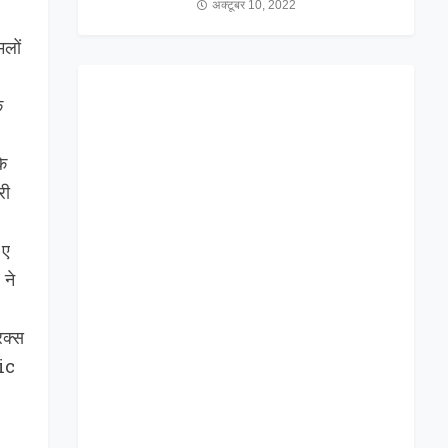
अक्टूबर 10, 2022
मलों
क
े
री
 ए
 ने
िक्स
ic