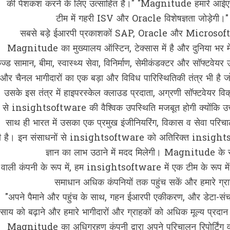
की पेशकश करने के लिए उत्साहित है।" "Magnitude हमारे आईएसवी (I
टीम में गहरी ISV और Oracle विशेषज्ञता जोड़ेगी।
सबसे बड़े ईआरपी प्रकाशकों SAP, Oracle और Microsoft के ल
Magnitude का मुख्‍यालय ऑस्टिन, टेक्‍सास में है और दुनिया भर में
केज्ड सामान, बीमा, स्वास्थ्य सेवा, विनिर्माण, सेमीकंडक्टर और सॉफ्टवे
और चैनल भागीदारों का एक बड़ा और विविध पारिस्थितिकी तंत्र भी है जो
उसके इस तंत्र में हाइपरस्केल क्लाउड प्रदाता, अग्रणी सॉफ्टवेयर वि
से insightsoftware की वैश्विक उपस्थिति मजबूत होगी क्‍योंकि उत्त
साथ ही भारत में उसका एक प्रमुख इंजीनियरिंग, विकास व सेवा पर
ी है। इन संसाधनों से insightsoftware को अतिरिक्त insigh
ज्ञान का लाभ उठाने में मदद मिलेगी। Magnitude के सी
वाली कंपनी के रूप में, हम insightsoftware में एक टीम के रूप में 
समाधान अधिक कंपनियों तक पहुंच सकें और हमारे ग्राहक
"अपने पैमाने और पहुंच के साथ, गहन ईआरपी एकीकरण, और डेटा-सं
वसाय को बढ़ाने और हमारे भागीदारों और ग्राहकों को अधिक मूल्य प्र
Magnitude का अधिग्रहण कंपनी द्वारा अपने परिचालन रिपोर्टिंग व 