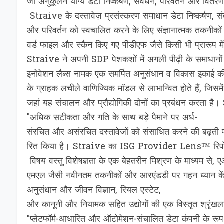
जो अनुकूलन योग्य डेटा निष्कर्षण, संवर्धन, परिवर्तन और वित
Straive के दस्तावेज़ प्रसंस्करण समाधान डेटा निष्कर्षण, संव
और परिवर्तन को स्वचालित करने के लिए संज्ञानात्मक तकनीकों 
वर्ड फाइल और स्कैन किए गए पीडीएफ जैसे किसी भी प्रारूप में अत
Straive ने अपनी SDP पेशकशों में अगली पीढ़ी के समाधान
इनोवेशन लैब्स नामक एक समर्पित अनुसंधान व विकास इकाई क
के ग्राहक लचीले वाणिज्यिक मॉडल से लाभान्वित होते हैं, जिसम
जहां यह संचालन और प्रौद्योगिकी दोनों का प्रबंधन करता है
"अधिक सटीकता और गति के साथ बड़े पैमाने पर अर्ध-
संरचित और असंरचित दस्तावेजों को संसाधित करने की बढ़ती म
रित किया है। Straive का ISG Provider Lens™ रिपोर्ट में प
विषय वस्तु विशेषज्ञता के एक बेहतरीन मिश्रण के माध्यम से, 
एमएल जैसी नवीनतम तकनीकों और आरएंडडी पर गहन ध्यान केंद्र
अनुसंधान और जीवन विज्ञान, रियल एस्टेट,
और कानूनी और नियामक सहित उद्योगों की एक विस्तृत श्रृंखला म
"प्लेटफॉर्म-आधारित और ऑटोमेशन-संचालित डेटा कंपनी के रू