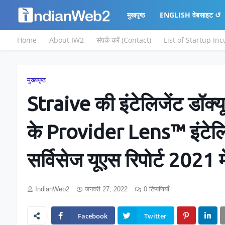
मुखपृष्ठ
ENGLISH वेबसाइट ↺
Home
About IW2
संपर्क करें (Contact)
List of Startup In
मुख्यपृष्ठ
Straive की इंटेलिजेंट डॉक्यूम
के Provider Lens™ इंटेलिज
सर्विसेज यूएस रिपोर्ट 2021 मे
IndianWeb2
जनवरी 27, 2022
0 टिप्पणियाँ
Facebook
Twitter