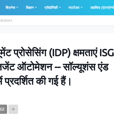
बिज़नेस
विज्ञान
प्रौद्योगिकी
स्टार्टअप
उद्यमिता (एंटरप्रेन्य
cubators
ेंट प्रोसेसिंग (IDP) क्षमताएं ISG
ेंट ऑटोमेशन -- सॉल्यूशंस एंड
ं प्रदर्शित की गई हैं।