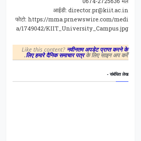
0674-2725636 मेल
आईडी: director.pr@kiit.ac.in
फोटो: https://mma.prnewswire.com/medi
a/1749042/KIIT_University_Campus.jpg
Like this content?
नवीनतम अपडेट प्राप्त करने के
लिए हमारे दैनिक समाचार पत्र
के लिए साइन अप करें.
संबंधित लेख -