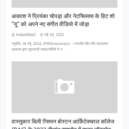
आकाश ने प्रियंका चोपड़ा और नेटफ्लिक्स के हिट शो
"यू" को अपने नए संगीत वीडियो में जोड़ा
IndianWeb2
मई 18, 2022
न्यूयॉर्क, 18 मई, 2022 /PRNewswire/ --भारतीय हिप-पॉप कलाकार
आकाश द्वारा शुरुआती वसंत/गर्मियों में र…
वास्तुकार बिली त्सियन बोस्टन आर्किटेक्चरल कॉलेज