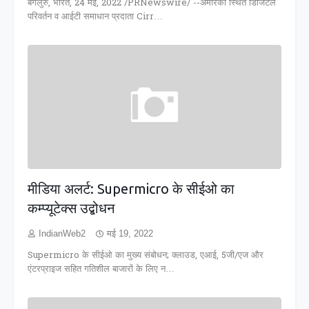
बेंगलुरु, भारत, 24 मई, 2022 /PRNewswire/ --अमेरिका स्थित डिजिटल
परिवर्तन व आईटी समाधान प्रदाता Cirr…
मीडिया अलर्ट: Supermicro के सीईओ का
कम्प्यूटेक्स उद्बोधन
IndianWeb2
मई 19, 2022
Supermicro के सीईओ का मुख्‍य संबोधन; क्लाउड, एआई, 5जी/एज और
एंटरप्राइज सहित गतिशील बाजारों के लिए न…