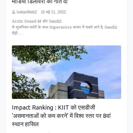
मीडिया डिलीवरी को गति दी
IndianWeb2
मई 11, 2022
Arctic Sound-M और Gaudi2
से सुसज्जित सर्वरों के साथ Supermicro बाजार में सबसे आगे है; Gaudi2
पीढ़ी …
Impact Ranking : KIIT को एसडीजी
'असमानताओं को कम करने' में विश्व स्तर पर 8वां
स्थान हासिल