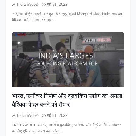
IndianWeb2
मई 31, 2022
* दुनिया में ऐसा पहली बार हुआ है * एएसयू की डिजाइन से लेकर निर्माण तक का
वैश्विक उद्योग मानक 27 मह…
भारत, फर्नीचर निर्माण और वुडवर्किंग उद्योग का अगला
वैश्विक केंद्र बनने को तैयार
IndianWeb2
मई 31, 2022
INDIAWOOD 2022, भारतीय वुडवर्किंग, फर्नीचर और मैट्रेस निर्माण सेक्टर
के लिए एशिया का सबसे बड़ा प्लेट…