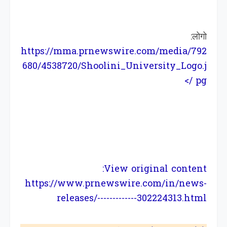
लोगो:
https://mma.prnewswire.com/media/792
680/4538720/Shoolini_University_Logo.j
/>
pg
View original content:
https://www.prnewswire.com/in/news-
releases/-------------302224313.html