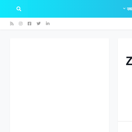
उद्
Z