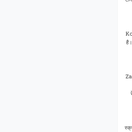
टर्
Ko
है।
Za
स्क