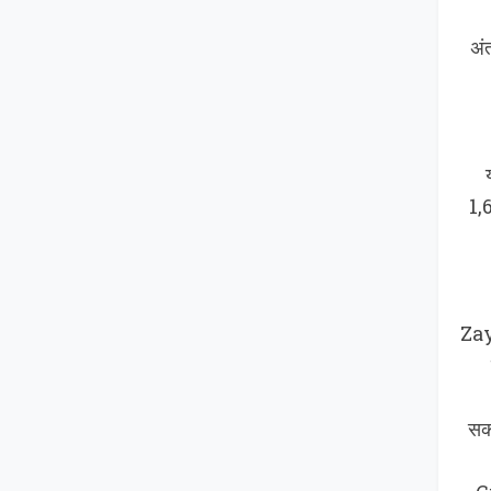
अं
1,
Zay
सक