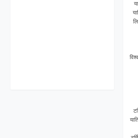
य
या
लि
विश
टर
यात