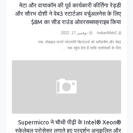
मेटा और वायाकॉम की पूर्व कार्यकारी कीर्तिगा रेड्डी
और सौरभ दोशी ने वेब3 स्टार्टअप वर्चुअलनेस के लिए
$8M का सीड राउंड ओवरसब्सक्राइब किया
نوفمبر 17, 2022
IndianWeb2
नया, मोबाइल-फर्स्ट प्लेटफॉर्म क्रिएटर्स को ब्लॉकचैन और वेब3
तक पहुंच देता है ताकि प्रशंसकों के लिए …
Supermicro ने चौथी पीढ़ी के Intel® Xeon®
स्केलेबल प्रोसेसर लगाते हुए प्रदर्शन अनुकूलित और