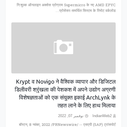
नि:शुल्क ऑनलाइन अक्सेस प्रोग्राम Supermicro के नए AMD EPYC
प्रोसेसर-समर्थित सिस्टम के रिमोट वर्कलोड…
Krypt व Novigo ने वैश्विक व्यापार और डिजिटल
डिलीवरी श्रृंखला की पेशकश में अपने उद्योग अग्रणी
विशेषज्ञताओं को एक संयुक्‍त इकाई ArchLynk के
तहत लाने के लिए हाथ मिलाया
نوفمبر 07, 2022
IndianWeb2
बॉस्टन, 8 नवंबर, 2022 /PRNewswire/ -- एसएपी (SAP) ट्रांसपोर्ट