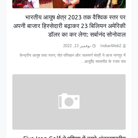
भारतीय आयुष क्षेत्र 2023 तक वैश्विक स्तर पर
अपनी बाजार हिस्सेदारी बढ़ाकर 23 बिलियन अमेरिकी
डॉलर का कर लेगा: सर्बानंद सोनोवाल
نوفمبر 13, 2022
IndianWeb2
केन्द्रीय आयुष तथा पत्तन, पोत परिवहन और जलमार्ग मंत्री ने आज नागपुर में
आयुर्वेद व्यासपीठ के रजत जय…